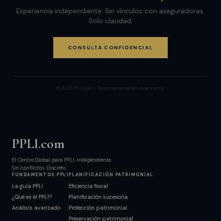
Experiencia independiente. Sin vínculos con aseguradoras.
Solo claridad.
CONSULTA CONFIDENCIAL
© 2026 PPLI.com — Todos los derechos reservados.
PPLI
.
com
El Centro Global para PPLI. Independiente.
Sin conflictos. Discreto.
FUNDAMENTOS PPLI
PLANIFICACIÓN PATRIMONIAL
La guía PPLI
Eficiencia fiscal
¿Qué es el PPLI?
Planificación sucesoria
Análisis avanzado
Protección patrimonial
Preservación patrimonial