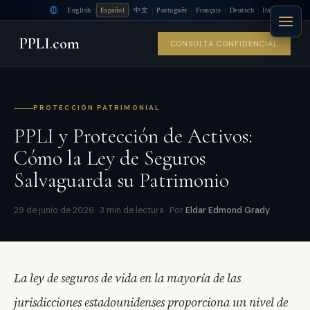
|
|
|
|
|
|
English
Español
中文
Português
Français
Deutsch
Italiano
PPLI
.
com
CONSULTA CONFIDENCIAL
PROTECCIÓN PATRIMONIAL
PPLI y Protección de Activos:
Cómo la Ley de Seguros
Salvaguarda su Patrimonio
29 de junio de 2026 · 3 min de lectura · Por
Eldar Edmond Grady
La ley de seguros de vida en la mayoría de las
jurisdicciones estadounidenses proporciona un nivel de