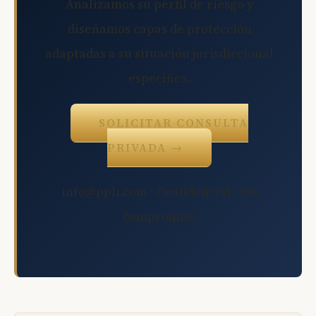
Analizamos su perfil de riesgo y
diseñamos capas de protección
adaptadas a su situación jurisdiccional
especifica.
SOLICITAR CONSULTA
PRIVADA →
info@ppli.com · Confidencial · Sin
compromiso