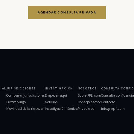
AGENDAR CONSULTA PRIVADA
NIAL
JURISDICCIONES
INVESTIGACIÓN
NOSOTROS
CONSULTA CONFID
Comparar jurisdicciones
Empezar aquí
Sobre PPLI.com
Consulta confidencia
Luxemburgo
Noticias
Consejo asesor
Contacto
Movilidad de la riqueza
Investigación técnica
Privacidad
info@ppli.com