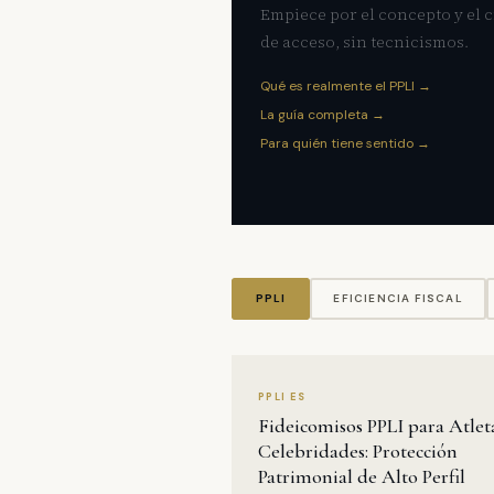
Empiece por el concepto y el c
de acceso, sin tecnicismos.
Qué es realmente el PPLI →
La guía completa →
Para quién tiene sentido →
PPLI
EFICIENCIA FISCAL
PPLI ES
Fideicomisos PPLI para Atlet
Celebridades: Protección
Patrimonial de Alto Perfil