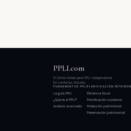
PPLI
.
com
El Centro Global para PPLI. Independiente.
Sin conflictos. Discreto.
FUNDAMENTOS PPLI
PLANIFICACIÓN PATRIMO
La guía PPLI
Eficiencia fiscal
¿Qué es el PPLI?
Planificación sucesoria
Análisis avanzado
Protección patrimonial
Preservación patrimonial