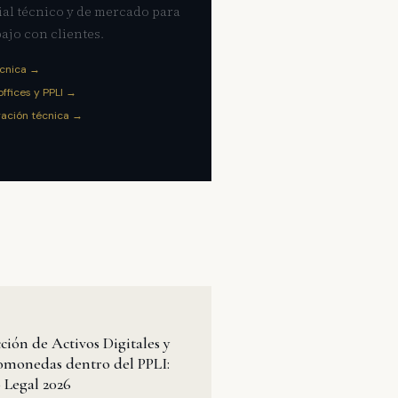
ial técnico y de mercado para
bajo con clientes.
écnica →
offices y PPLI →
gación técnica →
ción de Activos Digitales y
omonedas dentro del PPLI:
 Legal 2026