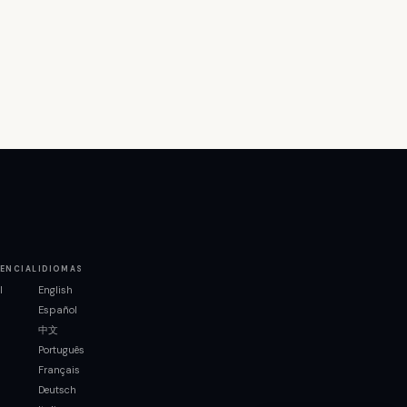
ENCIAL
IDIOMAS
l
English
Español
中文
Português
Français
Deutsch