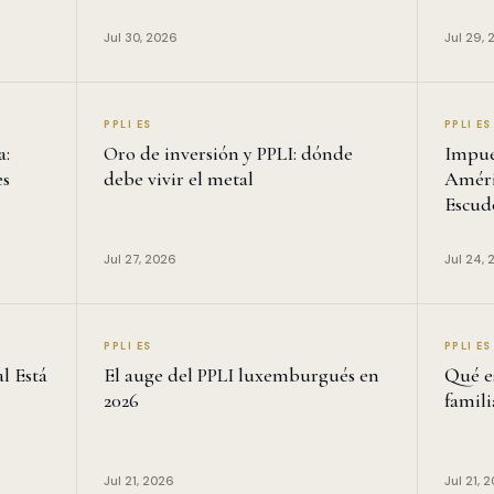
Jul 30, 2026
Jul 29, 
PPLI ES
PPLI ES
a:
Oro de inversión y PPLI: dónde
Impue
es
debe vivir el metal
Améri
Escud
Jul 27, 2026
Jul 24, 
PPLI ES
PPLI ES
al Está
El auge del PPLI luxemburgués en
Qué e
2026
famil
Jul 21, 2026
Jul 21, 