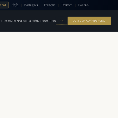
añol
中文
Português
Français
Deutsch
Italiano
|
|
|
|
|
ES
CONSULTA CONFIDENCIAL
DICCIONES
INVESTIGACIÓN
NOSOTROS