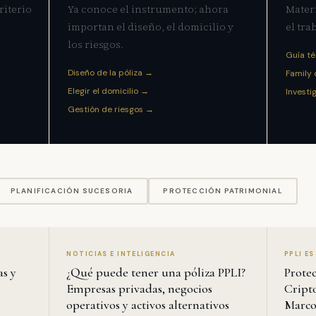
riterio
Ya conoce el instrumento; ahora
Mater
importan el diseño, el domicilio y
el tra
los riesgos.
Guía t
Diseño de la póliza →
Family 
Elegir el domicilio →
Investi
Gestión de riesgos →
PLANIFICACIÓN SUCESORIA
PROTECCIÓN PATRIMONIAL
NOTICIAS E INTELIGENCIA
PPLI ES
as y
¿Qué puede tener una póliza PPLI?
Protec
Empresas privadas, negocios
Cript
operativos y activos alternativos
Marco