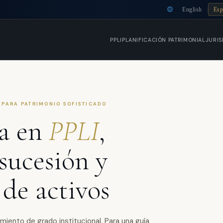
English
Esp
|
PPLI
PLANIFICACIÓN PATRIMONIAL
JURIS
 PARA PATRIMONIO SOFISTICADO
ia en
PPLI
,
 sucesión y
 de activos
miento de grado institucional. Para una guía