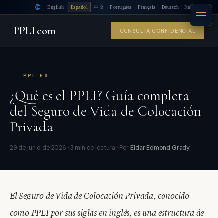
|
|
|
|
|
|
English
Español
中文
Português
Français
Deutsch
Italiano
PPLI
.
com
CONSULTA CONFIDENCIAL
PPLI ES
¿Qué es el PPLI? Guía completa
del Seguro de Vida de Colocación
Privada
29 de junio de 2026 · 3 min de lectura · Por
Eldar Edmond Grady
El Seguro de Vida de Colocación Privada, conocido
como PPLI por sus siglas en inglés, es una estructura de