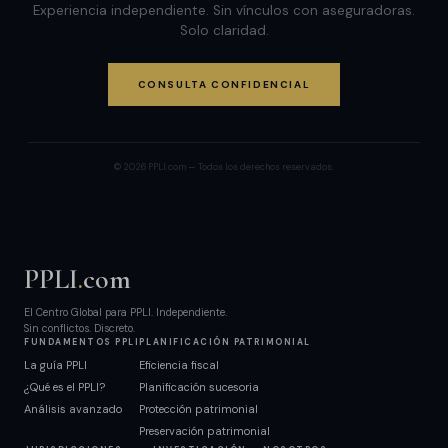
Experiencia independiente. Sin vínculos con aseguradoras.
Solo claridad.
CONSULTA CONFIDENCIAL
© 2026 PPLI.com — Todos los derechos reservados.
PPLI
.
com
El Centro Global para PPLI. Independiente.
Sin conflictos. Discreto.
FUNDAMENTOS PPLI
PLANIFICACIÓN PATRIMONIAL
La guía PPLI
Eficiencia fiscal
¿Qué es el PPLI?
Planificación sucesoria
Análisis avanzado
Protección patrimonial
Preservación patrimonial