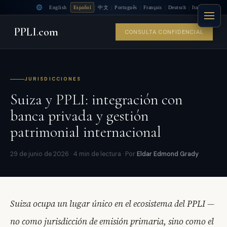
|
|
|
|
|
|
English
Español
中文
Português
Français
Deutsch
Italiano
PPLI
.
com
CONSULTA CONFIDENCIAL
JURISDICCIONES
Suiza y PPLI: integración con
banca privada y gestión
patrimonial internacional
29 de junio de 2026 · 4 min de lectura · Por
Eldar Edmond Grady
Suiza ocupa un lugar único en el ecosistema del PPLI —
no como jurisdicción de emisión primaria, sino como el