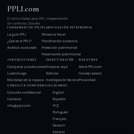
PPLI
.
com
El Centro Global para PPLI. Independiente.
Sin conflictos. Discreto.
FUNDAMENTOS PPLI
PLANIFICACIÓN PATRIMONIAL
La guía PPLI
Eficiencia fiscal
¿Qué es el PPLI?
Planificación sucesoria
Análisis avanzado
Protección patrimonial
Preservación patrimonial
JURISDICCIONES
INVESTIGACIÓN
NOSOTROS
Comparar jurisdicciones
Empezar aquí
Sobre PPLI.com
Luxemburgo
Noticias
Consejo asesor
Movilidad de la riqueza
Investigación técnica
Privacidad
CONSULTA CONFIDENCIAL
IDIOMAS
Consulta confidencial
English
Contacto
Español
info@ppli.com
中文
Português
Français
Deutsch
Italiano