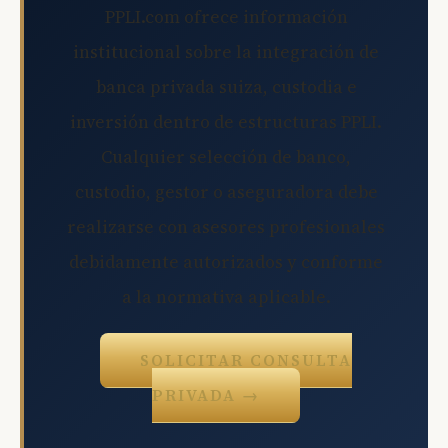
PPLI.com ofrece información
institucional sobre la integración de
banca privada suiza, custodia e
inversión dentro de estructuras PPLI.
Cualquier selección de banco,
custodio, gestor o aseguradora debe
realizarse con asesores profesionales
debidamente autorizados y conforme
a la normativa aplicable.
SOLICITAR CONSULTA
PRIVADA →