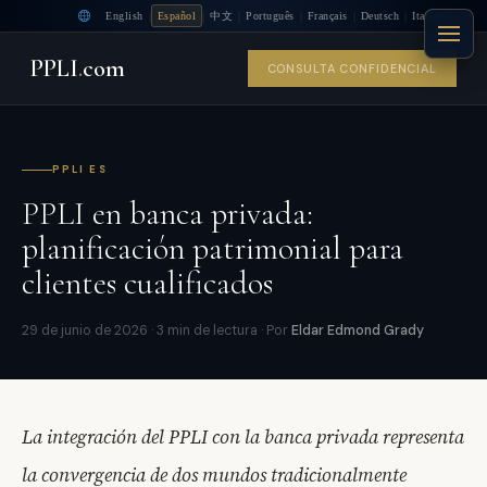
|
|
|
|
|
|
English
Español
中文
Português
Français
Deutsch
Italiano
PPLI
.
com
CONSULTA CONFIDENCIAL
PPLI ES
PPLI en banca privada:
planificación patrimonial para
clientes cualificados
29 de junio de 2026 · 3 min de lectura · Por
Eldar Edmond Grady
La integración del PPLI con la banca privada representa
la convergencia de dos mundos tradicionalmente