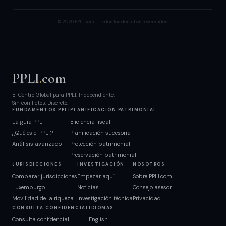
© 2026 PPLI.com — Todos los derechos reservados.
PPLI
.
com
El Centro Global para PPLI. Independiente.
Sin conflictos. Discreto.
FUNDAMENTOS PPLI
PLANIFICACIÓN PATRIMONIAL
La guía PPLI
Eficiencia fiscal
¿Qué es el PPLI?
Planificación sucesoria
Análisis avanzado
Protección patrimonial
Preservación patrimonial
JURISDICCIONES
INVESTIGACIÓN
NOSOTROS
Comparar jurisdicciones
Empezar aquí
Sobre PPLI.com
Luxemburgo
Noticias
Consejo asesor
Movilidad de la riqueza
Investigación técnica
Privacidad
CONSULTA CONFIDENCIAL
IDIOMAS
Consulta confidencial
English