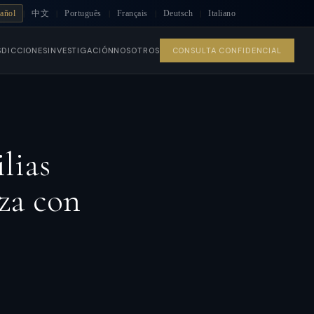
añol
中文
Português
Français
Deutsch
Italiano
|
|
|
|
|
SDICCIONES
INVESTIGACIÓN
NOSOTROS
CONSULTA CONFIDENCIAL
lias
za con