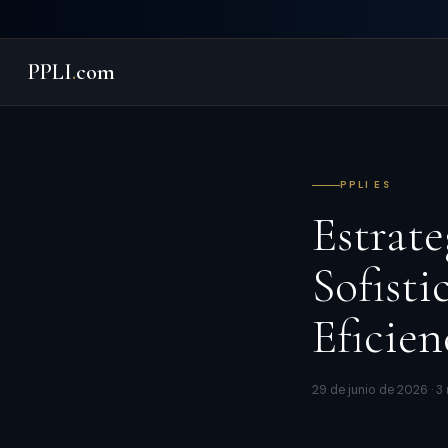
PPLI
.
com
PPLI ES
Estrate
Sofisti
Eficien
29 de junio de 2026 · 3 