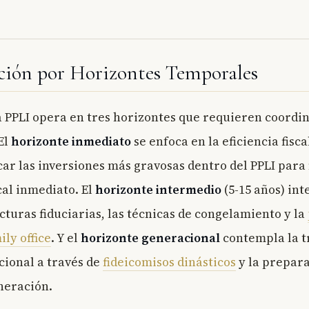
ación por Horizontes Temporales
a PPLI opera en tres horizontes que requieren coordi
El
horizonte inmediato
se enfoca en la eficiencia fisca
car las inversiones más gravosas dentro del PPLI par
cal inmediato. El
horizonte intermedio
(5-15 años) int
cturas fiduciarias, las técnicas de congelamiento y la
ily office
. Y el
horizonte generacional
contempla la t
ional a través de
fideicomisos dinásticos
y la prepara
neración.