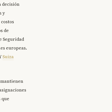
a decisión
n y
 costos
os de
e Seguridad
nes europeas.
 Y
Suiza
e mantienen
 asignaciones
s que