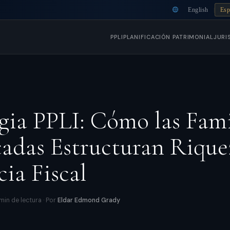
English
Esp
|
PPLI
PLANIFICACIÓN PATRIMONIAL
JURI
gia PPLI: Cómo las Fami
cadas Estructuran Rique
cia Fiscal
min de lectura · Por
Eldar Edmond Grady