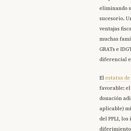
eliminando s
sucesorio. 
ventajas fisc
muchas famil
GRATs e IDGTs
diferencial e
El
estatus de
favorable: e
donación adi
aplicable) m
del PPLI, los
diferimiento,