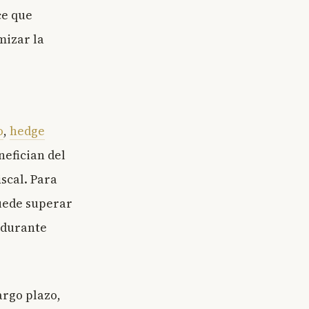
ce que
mizar la
o
,
hedge
nefician del
scal. Para
puede superar
 durante
argo plazo,