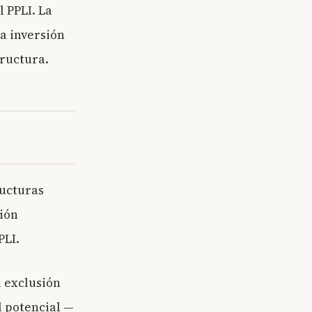
 PPLI. La
da inversión
tructura.
ructuras
sión
PLI.
a exclusión
l potencial —