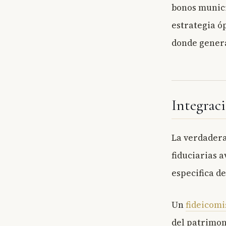
bonos munici
estrategia ó
donde genera
Integraci
La verdadera
fiduciarias 
especifica d
Un
fideicomi
del patrimon