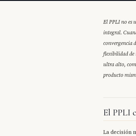
El PPLI no es u
integral. Cuan
convergencia do
flexibilidad de
ultra alto, co
producto mis
El PPLI 
La decisión m