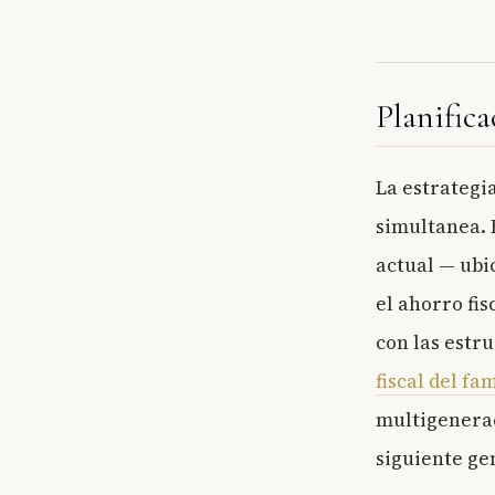
Planific
La estrategi
simultanea. 
actual — ubi
el ahorro fis
con las estru
fiscal del fam
multigenerac
siguiente ge