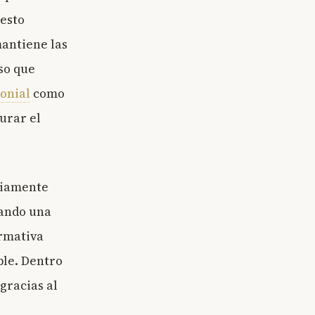
esto
mantiene las
eso que
onial
como
urar el
riamente
uando una
ormativa
ble. Dentro
gracias al