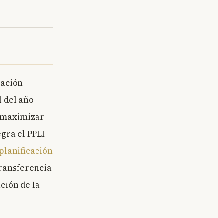
nación
l del año
a maximizar
egra el PPLI
planificación
ransferencia
ción de la