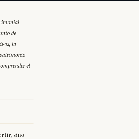
trimonial
punto de
ivos, la
e patrimonio
 comprender el
rtir, sino